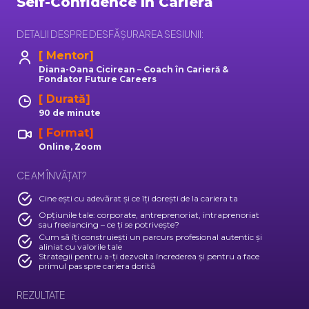
Self-Confidence în Carieră
DETALII DESPRE DESFĂȘURAREA SESIUNII:
[ Mentor]
Diana-Oana Cicirean – Coach în Carieră &
Fondator Future Careers
[ Durată]
90 de minute
[ Format]
Online, Zoom
CE AM ÎNVĂȚAT?
Cine ești cu adevărat și ce îți dorești de la cariera ta
Opțiunile tale: corporate, antreprenoriat, intraprenoriat
sau freelancing – ce ți se potrivește?
Cum să îți construiești un parcurs profesional autentic și
aliniat cu valorile tale
Strategii pentru a-ți dezvolta încrederea și pentru a face
primul pas spre cariera dorită
REZULTATE