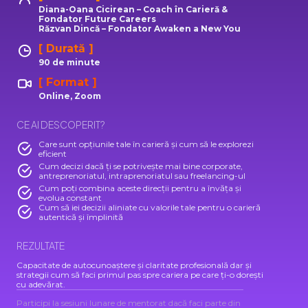
Diana-Oana Cicirean – Coach în Carieră &
Fondator Future Careers
Răzvan Dincă – Fondator Awaken a New You
[ Durată ]
90 de minute
[ Format ]
Online, Zoom
CE AI DESCOPERIT?
Care sunt opțiunile tale în carieră și cum să le explorezi
eficient
Cum decizi dacă ți se potrivește mai bine corporate,
antreprenoriatul, intraprenoriatul sau freelancing-ul
Cum poți combina aceste direcții pentru a învăța și
evolua constant
Cum să iei decizii aliniate cu valorile tale pentru o carieră
autentică și împlinită
REZULTATE
Capacitate de autocunoaștere și claritate profesională dar și
strategii cum să faci primul pas spre cariera pe care ți-o dorești
cu adevărat.
Participi la sesiuni lunare de mentorat dacă faci parte din